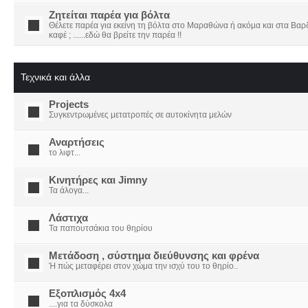
Ζητείται παρέα για βόλτα
Θέλετε παρέα για εκείνη τη βόλτα στο Μαραθώνα ή ακόμα και στα Βαρδο
καφέ ; ......εδώ θα βρείτε την παρέα !!
Τεχνικά και άλλα
Projects
Συγκεντρωμένες μετατροπές σε αυτοκίνητα μελών
Αναρτήσεις
το λιφτ...
Κινητήρες και Jimny
Τα άλογα...
Λάστιχα
Τα παπουτσάκια του θηρίου
Μετάδοση , σύστημα διεύθυνσης και φρένα
Ή πώς μεταφέρει στον χώμα την ισχύ του το θηρίο..
Εξοπλισμός 4x4
....για τα δύσκολα