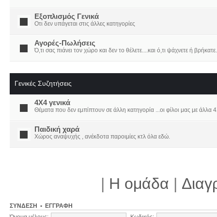
Εξοπλισμός Γενικά
Οτι δεν υπάγεται στις άλλες κατηγορίες
Αγορές-Πωλήσεις
Ό,τι σας πιάνει τον χώρο και δεν το θέλετε....και ό,τι ψάχνετε ή βρήκατε.
Γενικές Συζητήσεις
4X4 γενικά
Θέματα που δεν εμπίπτουν σε άλλη κατηγορία ...οι φίλοι μας με άλλα 4Χ
Παιδική χαρά
Χώρος αναψυχής , ανέκδοτα παροιμίες κτλ όλα εδώ.
|
Η ομάδα
|
Διαγ
ΣΎΝΔΕΣΗ
•
ΕΓΓΡΑΦΉ