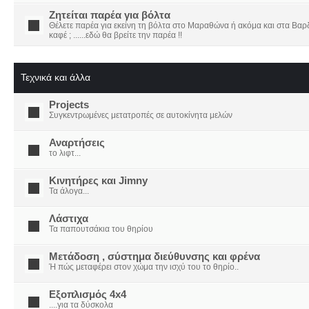
Ζητείται παρέα για βόλτα
Θέλετε παρέα για εκείνη τη βόλτα στο Μαραθώνα ή ακόμα και στα Βαρδο
καφέ ; ......εδώ θα βρείτε την παρέα !!
Τεχνικά και άλλα
Projects
Συγκεντρωμένες μετατροπές σε αυτοκίνητα μελών
Αναρτήσεις
το λιφτ...
Κινητήρες και Jimny
Τα άλογα...
Λάστιχα
Τα παπουτσάκια του θηρίου
Μετάδοση , σύστημα διεύθυνσης και φρένα
Ή πώς μεταφέρει στον χώμα την ισχύ του το θηρίο..
Εξοπλισμός 4x4
....για τα δύσκολα