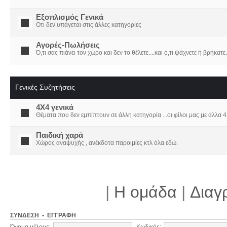
Εξοπλισμός Γενικά
Οτι δεν υπάγεται στις άλλες κατηγορίες
Αγορές-Πωλήσεις
Ό,τι σας πιάνει τον χώρο και δεν το θέλετε....και ό,τι ψάχνετε ή βρήκατε.
Γενικές Συζητήσεις
4X4 γενικά
Θέματα που δεν εμπίπτουν σε άλλη κατηγορία ...οι φίλοι μας με άλλα 4Χ
Παιδική χαρά
Χώρος αναψυχής , ανέκδοτα παροιμίες κτλ όλα εδώ.
|
Η ομάδα
|
Διαγ
ΣΎΝΔΕΣΗ
•
ΕΓΓΡΑΦΉ