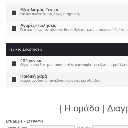
Εξοπλισμός Γενικά
Οτι δεν υπάγεται στις άλλες κατηγορίες
Αγορές-Πωλήσεις
Ό,τι σας πιάνει τον χώρο και δεν το θέλετε....και ό,τι ψάχνετε ή βρήκατε.
Γενικές Συζητήσεις
4X4 γενικά
Θέματα που δεν εμπίπτουν σε άλλη κατηγορία ...οι φίλοι μας με άλλα 4Χ
Παιδική χαρά
Χώρος αναψυχής , ανέκδοτα παροιμίες κτλ όλα εδώ.
|
Η ομάδα
|
Διαγ
ΣΎΝΔΕΣΗ
•
ΕΓΓΡΑΦΉ