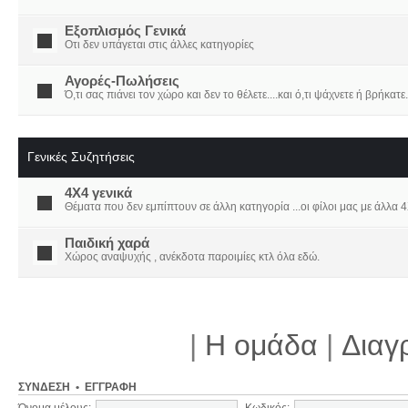
Εξοπλισμός Γενικά
Οτι δεν υπάγεται στις άλλες κατηγορίες
Αγορές-Πωλήσεις
Ό,τι σας πιάνει τον χώρο και δεν το θέλετε....και ό,τι ψάχνετε ή βρήκατε.
Γενικές Συζητήσεις
4X4 γενικά
Θέματα που δεν εμπίπτουν σε άλλη κατηγορία ...οι φίλοι μας με άλλα 4Χ
Παιδική χαρά
Χώρος αναψυχής , ανέκδοτα παροιμίες κτλ όλα εδώ.
|
Η ομάδα
|
Διαγ
ΣΎΝΔΕΣΗ
•
ΕΓΓΡΑΦΉ