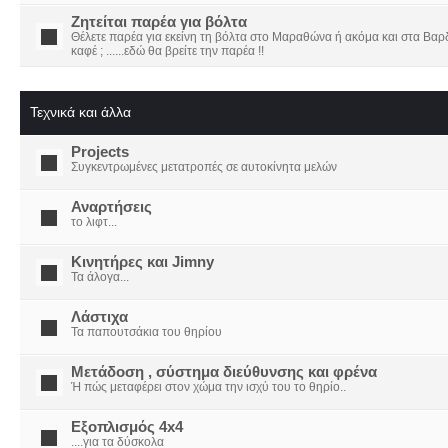
Ζητείται παρέα για βόλτα
Θέλετε παρέα για εκείνη τη βόλτα στο Μαραθώνα ή ακόμα και στα Βαρδο
καφέ ; ......εδώ θα βρείτε την παρέα !!
Τεχνικά και άλλα
Projects
Συγκεντρωμένες μετατροπές σε αυτοκίνητα μελών
Αναρτήσεις
το λιφτ...
Κινητήρες και Jimny
Τα άλογα...
Λάστιχα
Τα παπουτσάκια του θηρίου
Μετάδοση , σύστημα διεύθυνσης και φρένα
Ή πώς μεταφέρει στον χώμα την ισχύ του το θηρίο..
Εξοπλισμός 4x4
....για τα δύσκολα