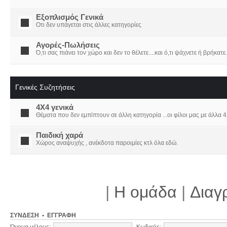
Εξοπλισμός Γενικά
Οτι δεν υπάγεται στις άλλες κατηγορίες
Αγορές-Πωλήσεις
Ό,τι σας πιάνει τον χώρο και δεν το θέλετε....και ό,τι ψάχνετε ή βρήκατε.
Γενικές Συζητήσεις
4X4 γενικά
Θέματα που δεν εμπίπτουν σε άλλη κατηγορία ...οι φίλοι μας με άλλα 4Χ
Παιδική χαρά
Χώρος αναψυχής , ανέκδοτα παροιμίες κτλ όλα εδώ.
|
Η ομάδα
|
Διαγ
ΣΎΝΔΕΣΗ
•
ΕΓΓΡΑΦΉ