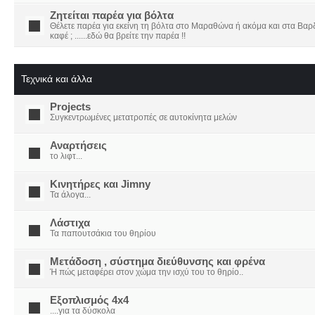
Ζητείται παρέα για βόλτα
Θέλετε παρέα για εκείνη τη βόλτα στο Μαραθώνα ή ακόμα και στα Βαρδο
καφέ ; ......εδώ θα βρείτε την παρέα !!
Τεχνικά και άλλα
Projects
Συγκεντρωμένες μετατροπές σε αυτοκίνητα μελών
Αναρτήσεις
το λιφτ...
Κινητήρες και Jimny
Τα άλογα...
Λάστιχα
Τα παπουτσάκια του θηρίου
Μετάδοση , σύστημα διεύθυνσης και φρένα
Ή πώς μεταφέρει στον χώμα την ισχύ του το θηρίο..
Εξοπλισμός 4x4
....για τα δύσκολα