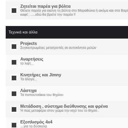
Ζητείται παρέα για βόλτα
Θέλετε παρέα για εκείνη τη βόλτα στο Μαραθώνα ή ακόμα και στα Βαρδο
καφέ ; ......εδώ θα βρείτε την παρέα !!
Τεχνικά και άλλα
Projects
Συγκεντρωμένες μετατροπές σε αυτοκίνητα μελών
Αναρτήσεις
το λιφτ...
Κινητήρες και Jimny
Τα άλογα...
Λάστιχα
Τα παπουτσάκια του θηρίου
Μετάδοση , σύστημα διεύθυνσης και φρένα
Ή πώς μεταφέρει στον χώμα την ισχύ του το θηρίο..
Εξοπλισμός 4x4
....για τα δύσκολα