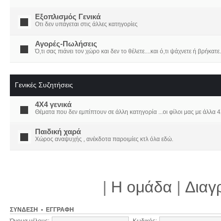
Εξοπλισμός Γενικά
Οτι δεν υπάγεται στις άλλες κατηγορίες
Αγορές-Πωλήσεις
Ό,τι σας πιάνει τον χώρο και δεν το θέλετε....και ό,τι ψάχνετε ή βρήκατε.
Γενικές Συζητήσεις
4X4 γενικά
Θέματα που δεν εμπίπτουν σε άλλη κατηγορία ...οι φίλοι μας με άλλα 4Χ
Παιδική χαρά
Χώρος αναψυχής , ανέκδοτα παροιμίες κτλ όλα εδώ.
|
Η ομάδα
|
Διαγ
ΣΎΝΔΕΣΗ
•
ΕΓΓΡΑΦΉ