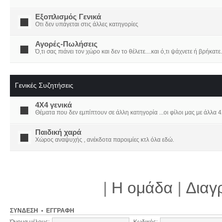
Εξοπλισμός Γενικά
Οτι δεν υπάγεται στις άλλες κατηγορίες
Αγορές-Πωλήσεις
Ό,τι σας πιάνει τον χώρο και δεν το θέλετε....και ό,τι ψάχνετε ή βρήκατε.
Γενικές Συζητήσεις
4X4 γενικά
Θέματα που δεν εμπίπτουν σε άλλη κατηγορία ...οι φίλοι μας με άλλα 4Χ
Παιδική χαρά
Χώρος αναψυχής , ανέκδοτα παροιμίες κτλ όλα εδώ.
|
Η ομάδα
|
Διαγ
ΣΎΝΔΕΣΗ
•
ΕΓΓΡΑΦΉ