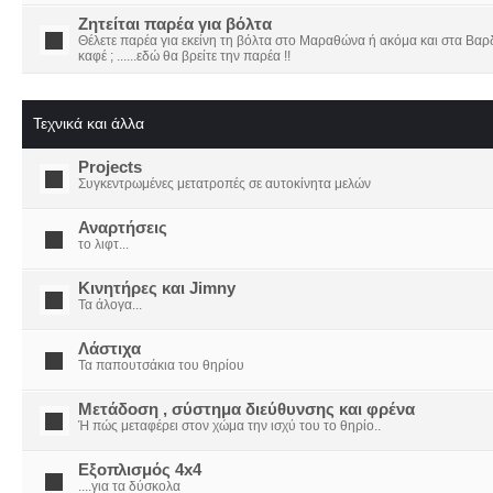
Ζητείται παρέα για βόλτα
Θέλετε παρέα για εκείνη τη βόλτα στο Μαραθώνα ή ακόμα και στα Βαρδο
καφέ ; ......εδώ θα βρείτε την παρέα !!
Τεχνικά και άλλα
Projects
Συγκεντρωμένες μετατροπές σε αυτοκίνητα μελών
Αναρτήσεις
το λιφτ...
Κινητήρες και Jimny
Τα άλογα...
Λάστιχα
Τα παπουτσάκια του θηρίου
Μετάδοση , σύστημα διεύθυνσης και φρένα
Ή πώς μεταφέρει στον χώμα την ισχύ του το θηρίο..
Εξοπλισμός 4x4
....για τα δύσκολα