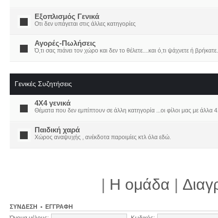
Εξοπλισμός Γενικά
Οτι δεν υπάγεται στις άλλες κατηγορίες
Αγορές-Πωλήσεις
Ό,τι σας πιάνει τον χώρο και δεν το θέλετε....και ό,τι ψάχνετε ή βρήκατε.
Γενικές Συζητήσεις
4X4 γενικά
Θέματα που δεν εμπίπτουν σε άλλη κατηγορία ...οι φίλοι μας με άλλα 4Χ
Παιδική χαρά
Χώρος αναψυχής , ανέκδοτα παροιμίες κτλ όλα εδώ.
|
Η ομάδα
|
Διαγ
ΣΎΝΔΕΣΗ
•
ΕΓΓΡΑΦΉ