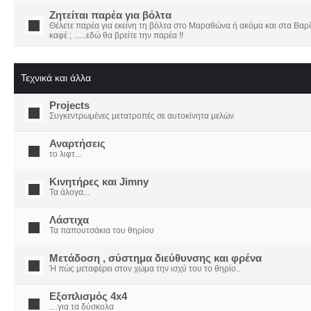
Ζητείται παρέα για βόλτα
Θέλετε παρέα για εκείνη τη βόλτα στο Μαραθώνα ή ακόμα και στα Βαρδο
καφέ ; ......εδώ θα βρείτε την παρέα !!
Τεχνικά και άλλα
Projects
Συγκεντρωμένες μετατροπές σε αυτοκίνητα μελών
Αναρτήσεις
το λιφτ...
Κινητήρες και Jimny
Τα άλογα...
Λάστιχα
Τα παπουτσάκια του θηρίου
Μετάδοση , σύστημα διεύθυνσης και φρένα
Ή πώς μεταφέρει στον χώμα την ισχύ του το θηρίο..
Εξοπλισμός 4x4
....για τα δύσκολα