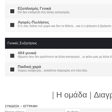
Εξοπλισμός Γενικά
Οτι δεν υπάγεται στις άλλες κατηγορίες
Αγορές-Πωλήσεις
Ό,τι σας πιάνει τον χώρο και δεν το θέλετε....και ό,τι ψάχνετε ή βρήκατε.
Γενικές Συζητήσεις
4X4 γενικά
Θέματα που δεν εμπίπτουν σε άλλη κατηγορία ...οι φίλοι μας με άλλα 4Χ
Παιδική χαρά
Χώρος αναψυχής , ανέκδοτα παροιμίες κτλ όλα εδώ.
|
Η ομάδα
|
Διαγ
ΣΎΝΔΕΣΗ
•
ΕΓΓΡΑΦΉ