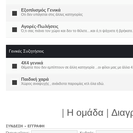
Εξοπλισμός Γενικά
Οτι δεν υπάγεται στις άλλες κατηγορίες
Αγορές-Πωλήσεις
Ό,τι σας πιάνει τον χώρο και δεν το θέλετε....και ό,τι ψάχνετε ή βρήκατε.
Γενικές Συζητήσεις
4X4 γενικά
Θέματα που δεν εμπίπτουν σε άλλη κατηγορία ...οι φίλοι μας με άλλα 4Χ
Παιδική χαρά
Χώρος αναψυχής , ανέκδοτα παροιμίες κτλ όλα εδώ.
|
Η ομάδα
|
Διαγ
ΣΎΝΔΕΣΗ
•
ΕΓΓΡΑΦΉ