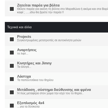
Ζητείται παρέα για βόλτα
Θέλετε παρέα για εκείνη τη βόλτα στο Μαραθώνα ή ακόμα και στα Βαρδο
καφέ ; ......εδώ θα βρείτε την παρέα !!
Τεχνικά και άλλα
Projects
Συγκεντρωμένες μετατροπές σε αυτοκίνητα μελών
Αναρτήσεις
το λιφτ...
Κινητήρες και Jimny
Τα άλογα...
Λάστιχα
Τα παπουτσάκια του θηρίου
Μετάδοση , σύστημα διεύθυνσης και φρένα
Ή πώς μεταφέρει στον χώμα την ισχύ του το θηρίο..
Εξοπλισμός 4x4
....για τα δύσκολα