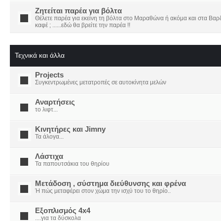
Ζητείται παρέα για βόλτα
Θέλετε παρέα για εκείνη τη βόλτα στο Μαραθώνα ή ακόμα και στα Βαρδο
καφέ ; ......εδώ θα βρείτε την παρέα !!
Τεχνικά και άλλα
Projects
Συγκεντρωμένες μετατροπές σε αυτοκίνητα μελών
Αναρτήσεις
το λιφτ...
Κινητήρες και Jimny
Τα άλογα...
Λάστιχα
Τα παπουτσάκια του θηρίου
Μετάδοση , σύστημα διεύθυνσης και φρένα
Ή πώς μεταφέρει στον χώμα την ισχύ του το θηρίο..
Εξοπλισμός 4x4
....για τα δύσκολα