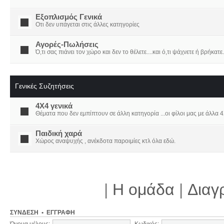
Εξοπλισμός Γενικά
Οτι δεν υπάγεται στις άλλες κατηγορίες
Αγορές-Πωλήσεις
Ό,τι σας πιάνει τον χώρο και δεν το θέλετε....και ό,τι ψάχνετε ή βρήκατε.
Γενικές Συζητήσεις
4X4 γενικά
Θέματα που δεν εμπίπτουν σε άλλη κατηγορία ...οι φίλοι μας με άλλα 4Χ
Παιδική χαρά
Χώρος αναψυχής , ανέκδοτα παροιμίες κτλ όλα εδώ.
|
Η ομάδα
|
Διαγ
ΣΎΝΔΕΣΗ
•
ΕΓΓΡΑΦΉ