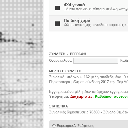
4X4 γενικά
Θέματα που δεν εμπίπτουν σε άλλη κατηγορί
Παιδική χαρά
Χώρος αναψυχής , ανέκδοτα παροιμίες κτ
ΣΎΝΔΕΣΗ
•
ΕΓΓΡΑΦΉ
Όνομα μέλους:
Κωδι
ΜΈΛΗ ΣΕ ΣΎΝΔΕΣΗ
Συνολικά υπάρχουν
162
μέλη συνδεδεμένα: 0 ε
Περισσότερα μέλη σε σύνδεση
2017
την Πέμ Αύ
Εγγεγραμμένα μέλη: Δεν υπάρχουν εγγεγραμμ
Υπόμνημα:
Διαχειριστές
,
Καθολικοί συντονι
ΣΤΑΤΙΣΤΙΚΆ
Συνολικές δημοσιεύσεις
76360
• Σύνολο θεμάτ
Ευρετήριο Δ. Συζήτησης