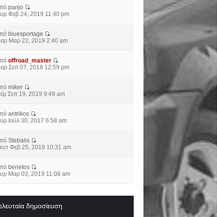
από
panjo
υρ Φεβ 24, 2019 11:40 pm
από
bluesportage
αρ Μαρ 22, 2019 2:40 am
από
offroad_master
αρ Σεπ 07, 2018 12:59 pm
από
miker
έμ Σεπ 19, 2019 9:49 am
από
antrikos
υρ Ιούλ 30, 2017 6:58 am
από
Stebalis
ευτ Φεβ 25, 2019 10:31 am
από
benetos
υρ Μαρ 03, 2019 11:08 am
ελευταία δημοσίευση