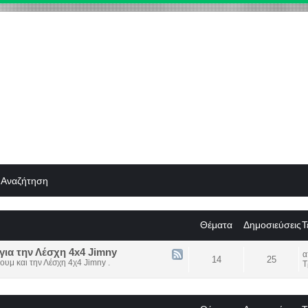
Αναζήτηση
Θέματα
Δημοσιεύσεις
Τ
για την Λέσχη 4x4 Jimny
14
25
ουμ και την Λέσχη 4χ4 Jimny .
Τ