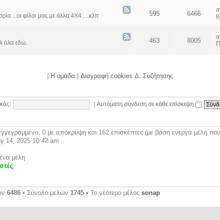
595
6466
α ...οι φίλοι μας με άλλα 4Χ4 ....κλπ
Κ
463
8005
λ όλα εδώ.
Π
|
Η ομάδα
|
Διαγραφή cookies Δ. Συζήτησης
κός:
|
Αυτόματη σύνδεση σε κάθε επίσκεψη
γγεγραμμένο, 0 με απόκρυψη και 162 επισκέπτες (με βάση ενεργά μέλη που 
γ 14, 2025 10:42 am
ένα μέλη
στές
ων
6486
• Σύνολο μελών
1745
• Το νεότερο μέλος
sonap