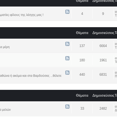
Θέματα
Δημοσιεύσεις
Τ
4
9
ατίες-φίλους της λέσχης μας !
Τ
Θέματα
Δημοσιεύσεις
Τ
137
6664
λα μέρη
Τ
180
1961
Τ
440
6831
αθώνα ή ακόμα και στα Βαρδούσια; ...θέλετε
Π
Θέματα
Δημοσιεύσεις
Τ
33
2482
α μελών
Δ