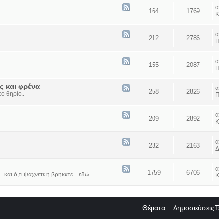
164
1769
Κ
212
2786
Π
155
2087
Π
ς και φρένα
258
2826
ο θηρίο..
Π
209
2892
Κ
232
2163
Δ
1759
6706
...και ό,τι ψάχνετε ή βρήκατε....εδώ.
Κ
Θέματα
Δημοσιεύσεις
Τ