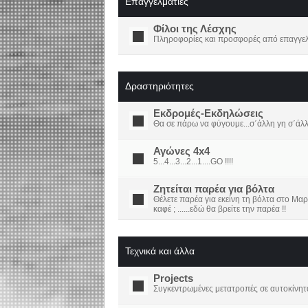
Επαγγελματίες
Φίλοι της Λέσχης
Πληροφορίες και προσφορές από επαγγελμ
Δραστηριότητες
Εκδρομές-Εκδηλώσεις
Θα σε πάρω να φύγουμε...σ΄άλλη γη σ΄άλ
Αγώνες 4x4
5...4...3...2...1....GO !!!!
Ζητείται παρέα για βόλτα
Θέλετε παρέα για εκείνη τη βόλτα στο Μαρ
καφέ ; ......εδώ θα βρείτε την παρέα !!
Τεχνικά και άλλα
Projects
Συγκεντρωμένες μετατροπές σε αυτοκίνητ