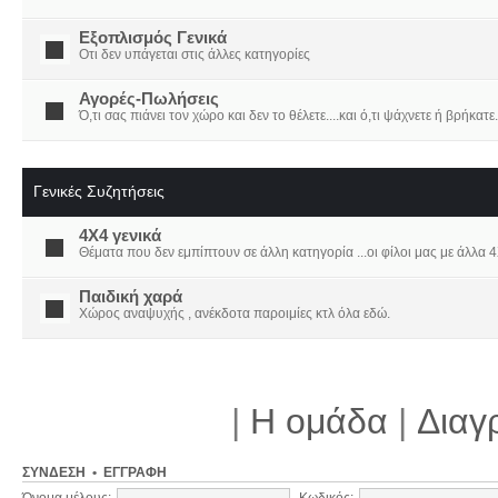
Εξοπλισμός Γενικά
Οτι δεν υπάγεται στις άλλες κατηγορίες
Αγορές-Πωλήσεις
Ό,τι σας πιάνει τον χώρο και δεν το θέλετε....και ό,τι ψάχνετε ή βρήκατε.
Γενικές Συζητήσεις
4X4 γενικά
Θέματα που δεν εμπίπτουν σε άλλη κατηγορία ...οι φίλοι μας με άλλα 4Χ
Παιδική χαρά
Χώρος αναψυχής , ανέκδοτα παροιμίες κτλ όλα εδώ.
|
Η ομάδα
|
Διαγ
ΣΎΝΔΕΣΗ
•
ΕΓΓΡΑΦΉ