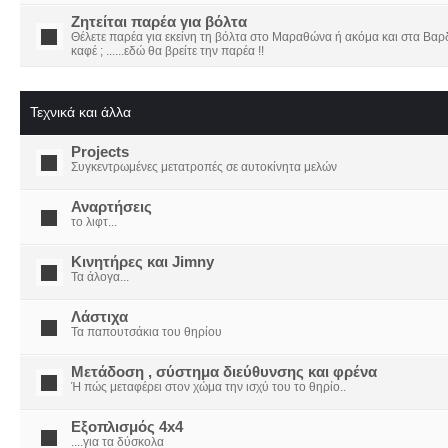
Ζητείται παρέα για βόλτα
Θέλετε παρέα για εκείνη τη βόλτα στο Μαραθώνα ή ακόμα και στα Βαρδο
καφέ ; ......εδώ θα βρείτε την παρέα !!
Τεχνικά και άλλα
Projects
Συγκεντρωμένες μετατροπές σε αυτοκίνητα μελών
Αναρτήσεις
το λιφτ...
Κινητήρες και Jimny
Τα άλογα...
Λάστιχα
Τα παπουτσάκια του θηρίου
Μετάδοση , σύστημα διεύθυνσης και φρένα
Ή πώς μεταφέρει στον χώμα την ισχύ του το θηρίο..
Εξοπλισμός 4x4
....για τα δύσκολα