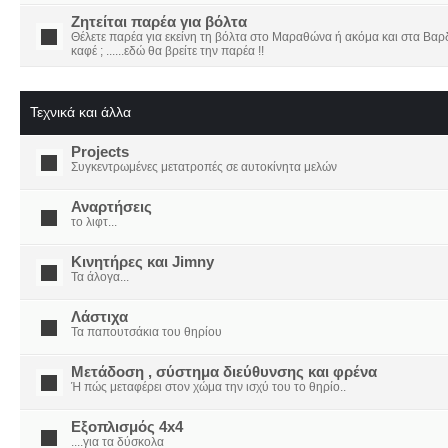
Ζητείται παρέα για βόλτα
Θέλετε παρέα για εκείνη τη βόλτα στο Μαραθώνα ή ακόμα και στα Βαρδο
καφέ ; ......εδώ θα βρείτε την παρέα !!
Τεχνικά και άλλα
Projects
Συγκεντρωμένες μετατροπές σε αυτοκίνητα μελών
Αναρτήσεις
το λιφτ...
Κινητήρες και Jimny
Τα άλογα...
Λάστιχα
Τα παπουτσάκια του θηρίου
Μετάδοση , σύστημα διεύθυνσης και φρένα
Ή πώς μεταφέρει στον χώμα την ισχύ του το θηρίο..
Εξοπλισμός 4x4
....για τα δύσκολα