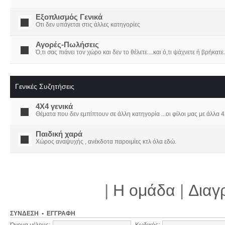
Εξοπλισμός Γενικά
Οτι δεν υπάγεται στις άλλες κατηγορίες
Αγορές-Πωλήσεις
Ό,τι σας πιάνει τον χώρο και δεν το θέλετε....και ό,τι ψάχνετε ή βρήκατε.
Γενικές Συζητήσεις
4X4 γενικά
Θέματα που δεν εμπίπτουν σε άλλη κατηγορία ...οι φίλοι μας με άλλα 4Χ
Παιδική χαρά
Χώρος αναψυχής , ανέκδοτα παροιμίες κτλ όλα εδώ.
|
Η ομάδα
|
Διαγ
ΣΎΝΔΕΣΗ
•
ΕΓΓΡΑΦΉ