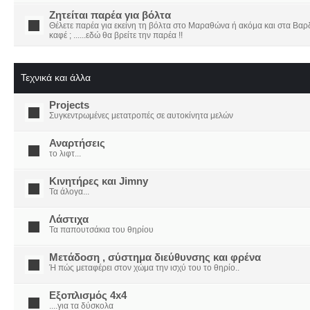
Ζητείται παρέα για βόλτα
Θέλετε παρέα για εκείνη τη βόλτα στο Μαραθώνα ή ακόμα και στα Βαρδο
καφέ ; ......εδώ θα βρείτε την παρέα !!
Τεχνικά και άλλα
Projects
Συγκεντρωμένες μετατροπές σε αυτοκίνητα μελών
Αναρτήσεις
το λιφτ...
Κινητήρες και Jimny
Τα άλογα...
Λάστιχα
Τα παπουτσάκια του θηρίου
Μετάδοση , σύστημα διεύθυνσης και φρένα
Ή πώς μεταφέρει στον χώμα την ισχύ του το θηρίο..
Εξοπλισμός 4x4
....για τα δύσκολα