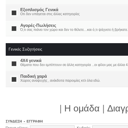
Εξοπλισμός Γενικά
Οτι δεν υπάγεται στις άλλες κατηγορίες
Αγορές-Πωλήσεις
Ό,τι σας πιάνει τον χώρο και δεν το θέλετε....και ό,τι ψάχνετε ή βρήκατε.
Γενικές Συζητήσεις
4X4 γενικά
Θέματα που δεν εμπίπτουν σε άλλη κατηγορία ...οι φίλοι μας με άλλα 4Χ
Παιδική χαρά
Χώρος αναψυχής , ανέκδοτα παροιμίες κτλ όλα εδώ.
|
Η ομάδα
|
Διαγ
ΣΎΝΔΕΣΗ
•
ΕΓΓΡΑΦΉ