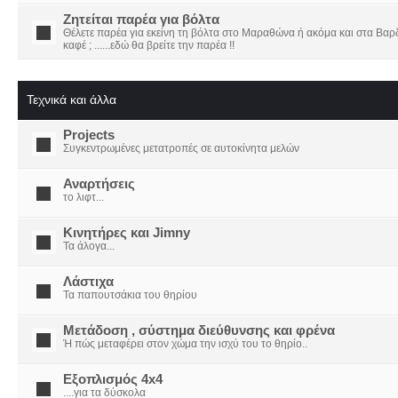
Ζητείται παρέα για βόλτα
Θέλετε παρέα για εκείνη τη βόλτα στο Μαραθώνα ή ακόμα και στα Βαρδο
καφέ ; ......εδώ θα βρείτε την παρέα !!
Τεχνικά και άλλα
Projects
Συγκεντρωμένες μετατροπές σε αυτοκίνητα μελών
Αναρτήσεις
το λιφτ...
Κινητήρες και Jimny
Τα άλογα...
Λάστιχα
Τα παπουτσάκια του θηρίου
Μετάδοση , σύστημα διεύθυνσης και φρένα
Ή πώς μεταφέρει στον χώμα την ισχύ του το θηρίο..
Εξοπλισμός 4x4
....για τα δύσκολα