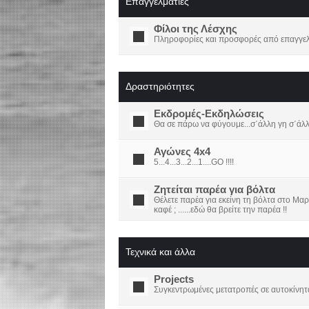
Επαγγελματίες
Φίλοι της Λέσχης
Πληροφορίες και προσφορές από επαγγελμ
Δραστηριότητες
Εκδρομές-Εκδηλώσεις
Θα σε πάρω να φύγουμε...σ΄άλλη γη σ΄άλ
Αγώνες 4x4
5...4...3...2...1....GO !!!!
Ζητείται παρέα για βόλτα
Θέλετε παρέα για εκείνη τη βόλτα στο Μαρ
καφέ ; ......εδώ θα βρείτε την παρέα !!
Τεχνικά και άλλα
Projects
Συγκεντρωμένες μετατροπές σε αυτοκίνητ