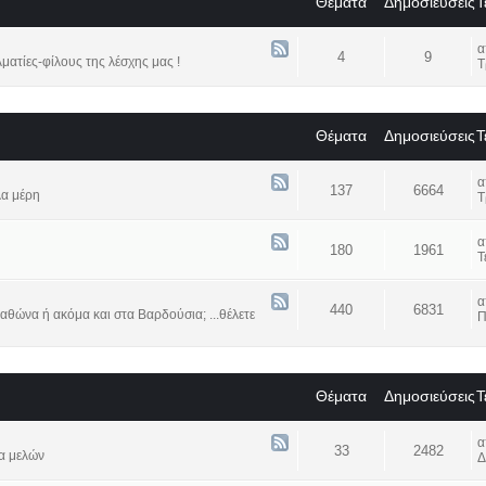
Θέματα
Δημοσιεύσεις
Τ
4
9
ατίες-φίλους της λέσχης μας !
Τ
Θέματα
Δημοσιεύσεις
Τ
137
6664
λα μέρη
Τ
180
1961
Τ
440
6831
αθώνα ή ακόμα και στα Βαρδούσια; ...θέλετε
Π
Θέματα
Δημοσιεύσεις
Τ
33
2482
α μελών
Δ