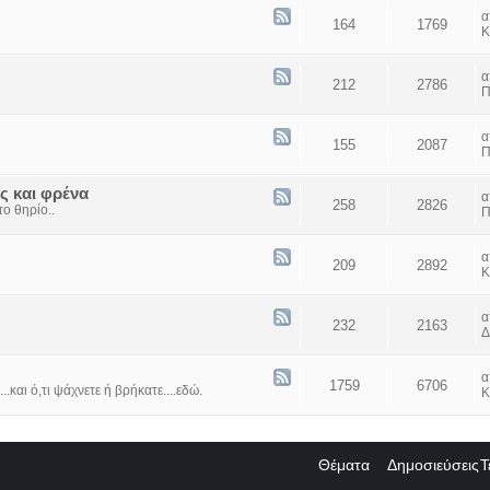
164
1769
Κ
212
2786
Π
155
2087
Π
ς και φρένα
258
2826
ο θηρίο..
Π
209
2892
Κ
232
2163
Δ
1759
6706
...και ό,τι ψάχνετε ή βρήκατε....εδώ.
Κ
Θέματα
Δημοσιεύσεις
Τ