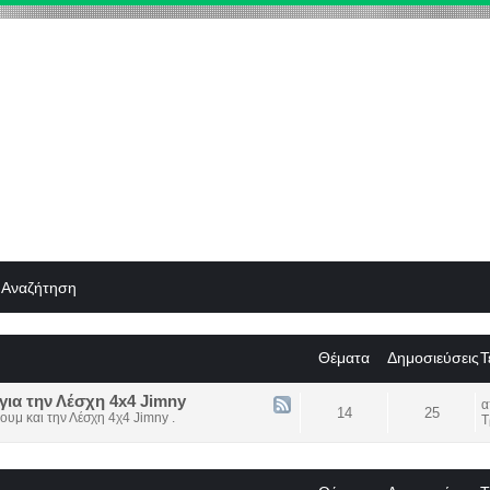
Αναζήτηση
Θέματα
Δημοσιεύσεις
Τ
για την Λέσχη 4x4 Jimny
14
25
ουμ και την Λέσχη 4χ4 Jimny .
Τ