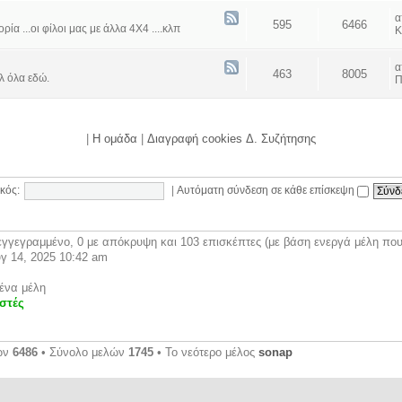
595
6466
α ...οι φίλοι μας με άλλα 4Χ4 ....κλπ
Κ
463
8005
λ όλα εδώ.
Π
|
Η ομάδα
|
Διαγραφή cookies Δ. Συζήτησης
κός:
|
Αυτόματη σύνδεση σε κάθε επίσκεψη
γγεγραμμένο, 0 με απόκρυψη και 103 επισκέπτες (με βάση ενεργά μέλη που 
γ 14, 2025 10:42 am
ένα μέλη
στές
ων
6486
• Σύνολο μελών
1745
• Το νεότερο μέλος
sonap