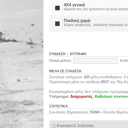
4X4 γενικά
Θέματα που δεν εμπίπτουν σε άλλη κατηγορί
Παιδική χαρά
Χώρος αναψυχής , ανέκδοτα παροιμίες κτ
ΣΎΝΔΕΣΗ
•
ΕΓΓΡΑΦΉ
Όνομα μέλους:
Κωδι
ΜΈΛΗ ΣΕ ΣΎΝΔΕΣΗ
Συνολικά υπάρχουν
103
μέλη συνδεδεμένα: 0 ε
Περισσότερα μέλη σε σύνδεση
2017
την Πέμ Αύ
Εγγεγραμμένα μέλη: Δεν υπάρχουν εγγεγραμμ
Υπόμνημα:
Διαχειριστές
,
Καθολικοί συντονι
ΣΤΑΤΙΣΤΙΚΆ
Συνολικές δημοσιεύσεις
76360
• Σύνολο θεμάτ
Ευρετήριο Δ. Συζήτησης