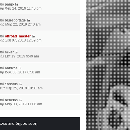
από
panjo
υρ Φεβ 24, 2019 11:40 pm
από
bluesportage
αρ Μαρ 22, 2019 2:40 am
από
offroad_master
αρ Σεπ 07, 2018 12:59 pm
από
miker
έμ Σεπ 19, 2019 9:49 am
από
antrikos
υρ Ιούλ 30, 2017 6:58 am
από
Stebalis
ευτ Φεβ 25, 2019 10:31 am
από
benetos
υρ Μαρ 03, 2019 11:08 am
ελευταία δημοσίευση