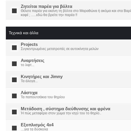
Ζητείται παρέα για βόλτα
Θέλετε παρέα για εκείνη τη βόλτα στο Μαραθώνα ή ακόμα και στα Βαρδο
καφέ ; ......εδώ θα βρείτε την παρέα !!
Τεχνικά και άλλα
Projects
Συγκεντρωμένες μετατροπές σε αυτοκίνητα μελών
Αναρτήσεις
το λιφτ...
Κινητήρες και Jimny
Τα άλογα...
Λάστιχα
Τα παπουτσάκια του θηρίου
Μετάδοση , σύστημα διεύθυνσης και φρένα
Ή πώς μεταφέρει στον χώμα την ισχύ του το θηρίο..
Εξοπλισμός 4x4
....για τα δύσκολα