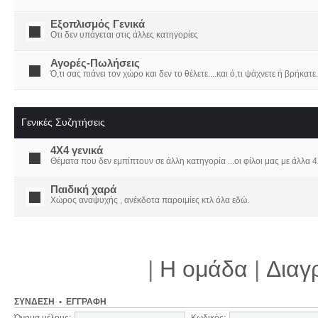
Εξοπλισμός Γενικά
Οτι δεν υπάγεται στις άλλες κατηγορίες
Αγορές-Πωλήσεις
Ό,τι σας πιάνει τον χώρο και δεν το θέλετε....και ό,τι ψάχνετε ή βρήκατε.
Γενικές Συζητήσεις
4X4 γενικά
Θέματα που δεν εμπίπτουν σε άλλη κατηγορία ...οι φίλοι μας με άλλα 4Χ
Παιδική χαρά
Χώρος αναψυχής , ανέκδοτα παροιμίες κτλ όλα εδώ.
|
Η ομάδα
|
Διαγ
ΣΎΝΔΕΣΗ
•
ΕΓΓΡΑΦΉ