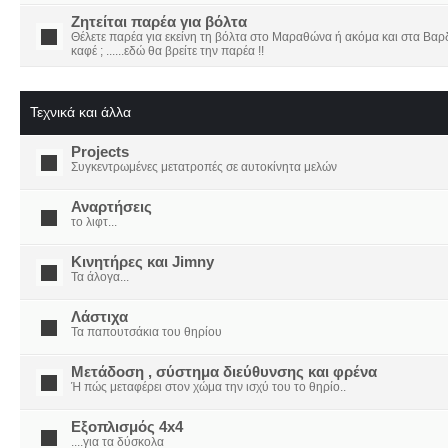
Ζητείται παρέα για βόλτα
Θέλετε παρέα για εκείνη τη βόλτα στο Μαραθώνα ή ακόμα και στα Βαρδο
καφέ ; ......εδώ θα βρείτε την παρέα !!
Τεχνικά και άλλα
Projects
Συγκεντρωμένες μετατροπές σε αυτοκίνητα μελών
Αναρτήσεις
το λιφτ...
Κινητήρες και Jimny
Τα άλογα...
Λάστιχα
Τα παπουτσάκια του θηρίου
Μετάδοση , σύστημα διεύθυνσης και φρένα
Ή πώς μεταφέρει στον χώμα την ισχύ του το θηρίο..
Εξοπλισμός 4x4
....για τα δύσκολα