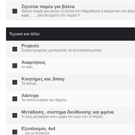
Ζητείται παρέα για βόλτα
Θέλετε παρέα για εκείνη τη βόλτα στο Μαραθώνα ή ακόμα και στα Βαρδο
καφέ ; ......εδώ θα βρείτε την παρέα !!
Τεχνικά και άλλα
Projects
Συγκεντρωμένες μετατροπές σε αυτοκίνητα μελών
Αναρτήσεις
το λιφτ...
Κινητήρες και Jimny
Τα άλογα...
Λάστιχα
Τα παπουτσάκια του θηρίου
Μετάδοση , σύστημα διεύθυνσης και φρένα
Ή πώς μεταφέρει στον χώμα την ισχύ του το θηρίο..
Εξοπλισμός 4x4
....για τα δύσκολα