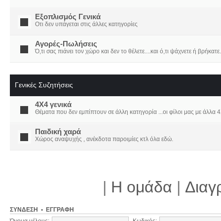
Εξοπλισμός Γενικά
Οτι δεν υπάγεται στις άλλες κατηγορίες
Αγορές-Πωλήσεις
Ό,τι σας πιάνει τον χώρο και δεν το θέλετε....και ό,τι ψάχνετε ή βρήκατε.
Γενικές Συζητήσεις
4X4 γενικά
Θέματα που δεν εμπίπτουν σε άλλη κατηγορία ...οι φίλοι μας με άλλα 4Χ
Παιδική χαρά
Χώρος αναψυχής , ανέκδοτα παροιμίες κτλ όλα εδώ.
|
Η ομάδα
|
Διαγ
ΣΎΝΔΕΣΗ
•
ΕΓΓΡΑΦΉ