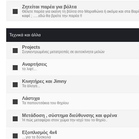
Ζητείται παρέα για βόλτα
Θέλετε παρέα για εκείνη τη βόλτα στο Μαραθώνα ή ακόμα και στα Βαρδο
καφέ ; ......εδώ θα βρείτε την παρέα !!
Τεχνικά και άλλα
Projects
Συγκεντρωμένες μετατροπές σε αυτοκίνητα μελών
Αναρτήσεις
το λιφτ...
Κινητήρες και Jimny
Τα άλογα...
Λάστιχα
Τα παπουτσάκια του θηρίου
Μετάδοση , σύστημα διεύθυνσης και φρένα
Ή πώς μεταφέρει στον χώμα την ισχύ του το θηρίο..
Εξοπλισμός 4x4
....για τα δύσκολα