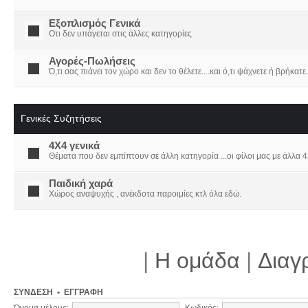
Εξοπλισμός Γενικά
Οτι δεν υπάγεται στις άλλες κατηγορίες
Αγορές-Πωλήσεις
Ό,τι σας πιάνει τον χώρο και δεν το θέλετε....και ό,τι ψάχνετε ή βρήκατε.
Γενικές Συζητήσεις
4X4 γενικά
Θέματα που δεν εμπίπτουν σε άλλη κατηγορία ...οι φίλοι μας με άλλα 4Χ
Παιδική χαρά
Χώρος αναψυχής , ανέκδοτα παροιμίες κτλ όλα εδώ.
|
Η ομάδα
|
Διαγ
ΣΎΝΔΕΣΗ
•
ΕΓΓΡΑΦΉ