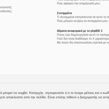
Πώς αφαιρώ την ενημέρωσή μου;
ντονιστή;
οσίευσης;
Συνημμένα
Τι συνημμένα επιτρέπονται σε αυτό το 
Πώς μπορώ να βρω τα συνημμένα μου;
Θέματα αναφορικά με το phpBB 3
Ποιος έχει δημιουργήσει αυτό το πρόγρ
Γιατί δεν είναι διαθέσιμο το Χ χαρακτηρι
Με ποιόν θα επικοινωνήσω σχετικά με 
 μπορεί να συμβεί. Καταρχήν, σιγουρευτείτε ό,τι το όνομα μέλους και ο κωδι
 έχετε αποκλειστεί από την σελίδα. Είναι επίσης πιθανό ο Διαχειριστής να αντ