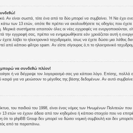
συνδεθώ!
ικό. Αν είναι σωστά, τότε ένα από τα δύο μπορεί να συμβαίνει. Ή Να έχει 
ι κάτω των 13 ετών, οπότε θα πρέπει να ακολουθήσετε τις οδηγίες που έχετε 
 Μερικά συστήματα απαιτούν όλες οι νέες εγγραφές να ενεργοποιούνται, είτ
τά την εγγραφή σας, πρέπει να ενημερωθήκατε εάν χρειάζεται αυτή η ενεργο
ν έχετε λάβει το ηλεκτρονικό ταχυδρομείο, ίσως να έχετε δώσει μια λάθος δι
στεί από κάποιο φίλτρο spam. Αν είστε σίγουρος ό,τι το ηλεκτρονικό ταχυδρ
ν μπορώ να συνδεθώ πλέον!
οποίησε ή να διέγραψε τον λογαριασμό σας για κάποιο λόγο. Επίσης, πολλά
 καιρό για να μειώσουν το μέγεθος της βάσης δεδομένων. Αν αυτό συμβαίνε
κτυο, του παιδιού του 1998, είναι ένας νόμος των Ηνωμένων Πολιτειών που 
 13 ετών να έχουν άδεια από τον κηδεμόνα ή κάποιο στοιχείο που να επι
 ότι το phpBB Group δεν μπορεί να δώσει νομική συμβουλή και δεν μπορείτε
κτός από τα παραπάνω.