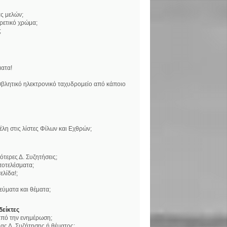
ς μελών;
ορετικό χρώμα;
;
ατα!
βλητικό ηλεκτρονικό ταχυδρομείο από κάποιο
η στις λίστες Φίλων και Εχθρών;
τερες Δ. Συζητήσεις;
ποτελέσματα;
ελίδα!;
ύματα και θέματα;
δείκτες
 από την ενημέρωση;
ς Δ. Συζήτησης ή θέματος;