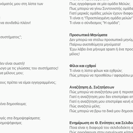
νόματός μου στη λίστα των
Πως εγγράφομαι σε μία ομάδα Μελών;
Πως μπορώ να γίνω Συντονιστής ομάδα
Γιατί μερικές ομάδες μελών έχουν διαφ
!
Τι είναι η “Προεπιλεγμένη ομάδα μελών”
 να συνδεθώ πλέον!
Τι είναι ο σύνδεσμος "Η ομάδα”;
Προσωπικά Μηνύματα
υ συστήματος”;
Δεν μπορώ να στείλω προσωπικά μηνύμ
Παίρνω ανεπιθύμητα μηνύματα!
Έχω λάβει ένα μήνυμα spam ή ένα προσ
μέλος!
εν είναι σωστή!
Φίλοι και εχθροί
ογο με τις γλώσσες του συστήματος!
Τι είναι η λίστα φίλων και εχθρών;
μα μέλους μου;
Πώς μπορώ να προσθέσω / αφαιρέσω μέλ
ους πρέπει να είμαι εγγεγραμμένος;
Αναζήτηση Δ. Συζητήσεων
Πώς μπορώ να αναζητήσω μια ή περισσό
Γιατί η αναζήτηση μου δεν επιστρέφει α
Γιατί η αναζήτηση μου επιστρέφει κενή σ
ένα δημοσίευμα;
Πώς αναζητώ μέλη;
Πώς μπορώ να βρω τα δικά μου δημοσιε
λογές στα δημοψηφίσματα;
δημοψήφισμα;
Ενημέρωση σε Θ. Ενότητες και Σελιδο
Ποια είναι η διαφορά του σελιδοδείκτη
Πώς εγγράφομαι στην ενημέρωση κάποια