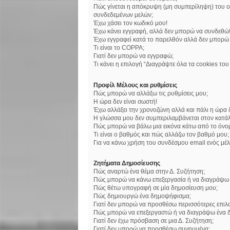
Πώς γίνεται η απόκρυψη (μη συμπερίληψη) του ο
συνδεδεμένων μελών;
Έχω χάσει τον κωδικό μου!
Έχω κάνει εγγραφή, αλλά δεν μπορώ να συνδεθώ
Έχω εγγραφεί κατά το παρελθόν αλλά δεν μπορώ
Τι είναι το COPPA;
Γιατί δεν μπορώ να εγγραφώ;
Τι κάνει η επιλογή “Διαγράψτε όλα τα cookies το
Προφίλ Μέλους και ρυθμίσεις
Πώς μπορώ να αλλάξω τις ρυθμίσεις μου;
Η ώρα δεν είναι σωστή!
Έχω αλλάξει την χρονοζώνη αλλά και πάλι η ώρα δ
Η γλώσσα μου δεν συμπεριλαμβάνεται στον κατάλ
Πώς μπορώ να βάλω μια εικόνα κάτω από το όνο
Τι είναι ο βαθμός και πώς αλλάζω τον βαθμό μου;
Για να κάνω χρήση του συνδέσμου email ενός μέλ
Ζητήματα Δημοσίευσης
Πώς αναρτώ ένα θέμα στην Δ. Συζήτηση;
Πώς μπορώ να κάνω επεξεργασία ή να διαγράψω 
Πώς θέτω υπογραφή σε μία δημοσίευση μου;
Πώς δημιουργώ ένα δημοψήφισμα;
Γιατί δεν μπορώ να προσθέσω περισσότερες επι
Πώς μπορώ να επεξεργαστώ ή να διαγράψω ένα 
Γιατί δεν έχω πρόσβαση σε μια Δ. Συζήτηση;
Γιατί δεν μπορώ να προσθέσω συνημμένα;