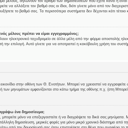
ομα μέλους, δηλώνουν τον αριθμό των δημοσιεύσεων που έχετε κάνει ή είναι
ορείτε να αλλάξετε τον βαθμό σας οι ίδιοι, διότι γίνετε μόνο από τον διαχει
υξήσετε το βαθμό σας. Τα περισσότερα συστήματα δεν δέχονται κάτι τέτοιο κ
νός μέλους πρέπει να είμαι εγγεγραμμένος;
ίλουν ηλεκτρονικό ταχυδρομείο σε άλλα μέλη από την φόρμα αποστολής ηλεκ
αυτή την επιλογή. Αυτό γίνετε για να αποτραπεί η κακόβουλη χρήση του συστ
 εικονίδιο στην οθόνη των Θ. Ενοτήτων. Μπορεί να χρειαστεί να εγγραφείτε 
ολή των μηνυμάτων εμφανίζονται στο κάτω τμήμα της οθόνης π.χ. (στη Μπορε
αγράψω ένα δημοσίευμα;
ής, μπορείτε μόνο να επεξεργαστείτε ή να διαγράψετε τα δικά σας μηνύματα.
τάλληλη δημοσίευση, μερικές φορές για μόνο μικρό χρονικό διάστημα από τη
 κάτω από την δημοσίευσή σας όταν επιστρέψετε στο θέμα που αναφέρει το π