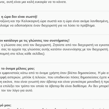
ος, αυτή είναι μια καλή ευκαιρία να το κάνετε.
 η ώρα δεν είναι σωστή!
ρονοζώνη και την Καλοκαιρινή ώρα σωστά και η ώρα είναι ακόμα λανθασμένη, 
λούμε να ειδοποιήσετε έναν διαχειριστή για να λύσει το πρόβλημα.
ν κατάλογο με τις γλώσσες του συστήματος!
ί η γλώσσα σας από τον διαχειριστή. Ζητείστε από τον διαχειριστή να εγκατ
ι σας τα αρχεία της γλώσσας αυτής κατόπιν συνεννόησης με τον διαχειριστή
πομπή στο τέλος κάθε σελίδας).
 το όνομα μέλους μου;
εμφανιστούς κάτω από το όνομα χρήστη όταν βλέπει δημοσιεύσεις. Η μία απ
μορφή αστεριών, μπλόκ ή τελειών, που υποδικνύει πόσες δημοσιεύσεις έχετε 
 εικόνα, που είναι γνωστή σαν άβαταρ και είναι γενικότερα μοναδική ή προ
να επιλέξει τον τρόπο τον οποίο τα άβαταρ θα είναι διαθέσιμα. Αν δεν μπορε
 τον τον λόγο για αυτό.
μό μου;