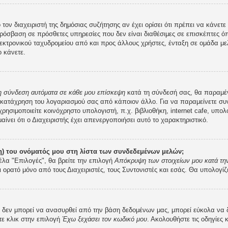
 τον διαχειριστή της δημόσιας συζήτησης αν έχει ορίσει ότι πρέπει να κάνε
ρόσβαση σε πρόσθετες υπηρεσίες που δεν είναι διαθέσιμες σε επισκέπτες ό
κτρονικού ταχυδρομείου από και προς άλλους χρήστες, ένταξη σε ομάδα μελ
 κάνετε.
 η σύνδεση αυτόματα σε κάθε μου επίσκεψη
κατά τη σύνδεσή σας, θα παραμέ
 κατάχρηση του λογαριασμού σας από κάποιον άλλο. Για να παραμείνετε συν
ρησιμοποιείτε κοινόχρηστο υπολογιστή, π.χ. βιβλιοθήκη, internet cafe, υπο
μαίνει ότι ο Διαχειριστής έχει απενεργοποιήσει αυτό το χαρακτηριστικό.
) του ονόματός μου στη λίστα των συνδεδεμένων μελών;
έλα "Επιλογές", θα βρείτε την επιλογή
Απόκρυψη των στοιχείων μου κατά την
ι ορατό μόνο από τους Διαχειριστές, τους Συντονιστές και εσάς. Θα υπολογίζ
εν μπορεί να ανασυρθεί από την βάση δεδομένων μας, μπορεί εύκολα να δοθε
τε κλικ στην επιλογή
Έχω ξεχάσει τον κωδικό μου
. Ακολουθήστε τις οδηγίες 