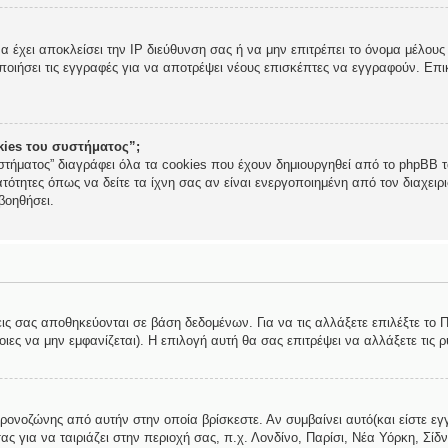
να έχει αποκλείσει την IP διεύθυνση σας ή να μην επιτρέπει το όνομα μέλο
ποιήσει τις εγγραφές για να αποτρέψει νέους επισκέπτες να εγγραφούν. Επικ
okies του συστήματος”;
στήματος” διαγράφει όλα τα cookies που έχουν δημιουργηθεί από το phpBB τα
τότητες όπως να δείτε τα ίχνη σας αν είναι ενεργοποιημένη από τον διαχει
βοηθήσει.
εις σας αποθηκεύονται σε βάση δεδομένων. Για να τις αλλάξετε επιλέξτε το
ες να μην εμφανίζεται). Η επιλογή αυτή θα σας επιτρέψει να αλλάξετε τις ρ
χρονοζώνης από αυτήν στην οποία βρίσκεστε. Αν συμβαίνει αυτό(και είστε εγ
ς για να ταιριάζει στην περιοχή σας, π.χ. Λονδίνο, Παρίσι, Νέα Υόρκη, Σίδν