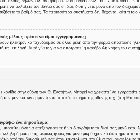
ομα μέλους, δηλώνουν τον αριθμό των δημοσιεύσεων που έχετε κάνει ή είναι
ορείτε να αλλάξετε τον βαθμό σας οι ίδιοι, διότι γίνετε μόνο από τον διαχει
υξήσετε το βαθμό σας. Τα περισσότερα συστήματα δεν δέχονται κάτι τέτοιο κ
νός μέλους πρέπει να είμαι εγγεγραμμένος;
ίλουν ηλεκτρονικό ταχυδρομείο σε άλλα μέλη από την φόρμα αποστολής ηλεκ
αυτή την επιλογή. Αυτό γίνετε για να αποτραπεί η κακόβουλη χρήση του συστ
 εικονίδιο στην οθόνη των Θ. Ενοτήτων. Μπορεί να χρειαστεί να εγγραφείτε 
ολή των μηνυμάτων εμφανίζονται στο κάτω τμήμα της οθόνης π.χ. (στη Μπορε
αγράψω ένα δημοσίευμα;
ής, μπορείτε μόνο να επεξεργαστείτε ή να διαγράψετε τα δικά σας μηνύματα.
τάλληλη δημοσίευση, μερικές φορές για μόνο μικρό χρονικό διάστημα από τη
 κάτω από την δημοσίευσή σας όταν επιστρέψετε στο θέμα που αναφέρει το π