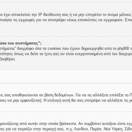
να έχει αποκλείσει την IP διεύθυνση σας ή να μην επιτρέπει το όνομα μέλο
ποιήσει τις εγγραφές για να αποτρέψει νέους επισκέπτες να εγγραφούν. Επικ
okies του συστήματος”;
στήματος” διαγράφει όλα τα cookies που έχουν δημιουργηθεί από το phpBB τα
τότητες όπως να δείτε τα ίχνη σας αν είναι ενεργοποιημένη από τον διαχει
βοηθήσει.
εις σας αποθηκεύονται σε βάση δεδομένων. Για να τις αλλάξετε επιλέξτε το
ες να μην εμφανίζεται). Η επιλογή αυτή θα σας επιτρέψει να αλλάξετε τις ρ
χρονοζώνης από αυτήν στην οποία βρίσκεστε. Αν συμβαίνει αυτό(και είστε εγ
ς για να ταιριάζει στην περιοχή σας, π.χ. Λονδίνο, Παρίσι, Νέα Υόρκη, Σίδν