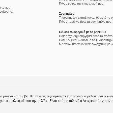
Πώς αφαιρώ την ενημέρωσή μου;
ντονιστή;
οσίευσης;
Συνημμένα
Τι συνημμένα επιτρέπονται σε αυτό το 
Πώς μπορώ να βρω τα συνημμένα μου;
Θέματα αναφορικά με το phpBB 3
Ποιος έχει δημιουργήσει αυτό το πρόγρ
Γιατί δεν είναι διαθέσιμο το Χ χαρακτηρι
Με ποιόν θα επικοινωνήσω σχετικά με 
 μπορεί να συμβεί. Καταρχήν, σιγουρευτείτε ό,τι το όνομα μέλους και ο κωδι
 έχετε αποκλειστεί από την σελίδα. Είναι επίσης πιθανό ο Διαχειριστής να αντ