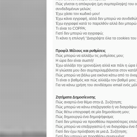
Πώς γίνεται η απόκρυψη (μη συμπερίληψη) του ο
συνδεδεμένων μελών;
Έχω χάσει τον κωδικό μου!
Έχω κάνει εγγραφή, αλλά δεν μπορώ να συνδεθώ
Έχω εγγραφεί κατά το παρελθόν αλλά δεν μπορώ
Τι είναι το COPPA;
Γιατί δεν μπορώ να εγγραφώ;
Τι κάνει η επιλογή “Διαγράψτε όλα τα cookies το
Προφίλ Μέλους και ρυθμίσεις
Πώς μπορώ να αλλάξω τις ρυθμίσεις μου;
Η ώρα δεν είναι σωστή!
Έχω αλλάξει την χρονοζώνη αλλά και πάλι η ώρα δ
Η γλώσσα μου δεν συμπεριλαμβάνεται στον κατάλ
Πώς μπορώ να βάλω μια εικόνα κάτω από το όνο
Τι είναι ο βαθμός και πώς αλλάζω τον βαθμό μου;
Για να κάνω χρήση του συνδέσμου email ενός μέλ
Ζητήματα Δημοσίευσης
Πώς αναρτώ ένα θέμα στην Δ. Συζήτηση;
Πώς μπορώ να κάνω επεξεργασία ή να διαγράψω 
Πώς θέτω υπογραφή σε μία δημοσίευση μου;
Πώς δημιουργώ ένα δημοψήφισμα;
Γιατί δεν μπορώ να προσθέσω περισσότερες επι
Πώς μπορώ να επεξεργαστώ ή να διαγράψω ένα 
Γιατί δεν έχω πρόσβαση σε μια Δ. Συζήτηση;
Γιατί δεν μπορώ να προσθέσω συνημμένα;