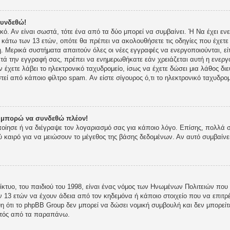
συνδεθώ!
ικό. Αν είναι σωστά, τότε ένα από τα δύο μπορεί να συμβαίνει. Ή Να έχει 
ι κάτω των 13 ετών, οπότε θα πρέπει να ακολουθήσετε τις οδηγίες που έχετε 
 Μερικά συστήματα απαιτούν όλες οι νέες εγγραφές να ενεργοποιούνται, είτ
τά την εγγραφή σας, πρέπει να ενημερωθήκατε εάν χρειάζεται αυτή η ενεργο
ν έχετε λάβει το ηλεκτρονικό ταχυδρομείο, ίσως να έχετε δώσει μια λάθος δι
στεί από κάποιο φίλτρο spam. Αν είστε σίγουρος ό,τι το ηλεκτρονικό ταχυδρ
ν μπορώ να συνδεθώ πλέον!
οποίησε ή να διέγραψε τον λογαριασμό σας για κάποιο λόγο. Επίσης, πολλά
 καιρό για να μειώσουν το μέγεθος της βάσης δεδομένων. Αν αυτό συμβαίνε
κτυο, του παιδιού του 1998, είναι ένας νόμος των Ηνωμένων Πολιτειών που 
 13 ετών να έχουν άδεια από τον κηδεμόνα ή κάποιο στοιχείο που να επι
 ότι το phpBB Group δεν μπορεί να δώσει νομική συμβουλή και δεν μπορείτε
κτός από τα παραπάνω.