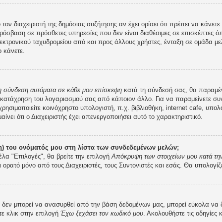
 τον διαχειριστή της δημόσιας συζήτησης αν έχει ορίσει ότι πρέπει να κάνε
ρόσβαση σε πρόσθετες υπηρεσίες που δεν είναι διαθέσιμες σε επισκέπτες ό
κτρονικού ταχυδρομείου από και προς άλλους χρήστες, ένταξη σε ομάδα μελ
 κάνετε.
 η σύνδεση αυτόματα σε κάθε μου επίσκεψη
κατά τη σύνδεσή σας, θα παραμέ
 κατάχρηση του λογαριασμού σας από κάποιον άλλο. Για να παραμείνετε συν
ρησιμοποιείτε κοινόχρηστο υπολογιστή, π.χ. βιβλιοθήκη, internet cafe, υπο
μαίνει ότι ο Διαχειριστής έχει απενεργοποιήσει αυτό το χαρακτηριστικό.
) του ονόματός μου στη λίστα των συνδεδεμένων μελών;
έλα "Επιλογές", θα βρείτε την επιλογή
Απόκρυψη των στοιχείων μου κατά την
ι ορατό μόνο από τους Διαχειριστές, τους Συντονιστές και εσάς. Θα υπολογίζ
εν μπορεί να ανασυρθεί από την βάση δεδομένων μας, μπορεί εύκολα να δοθε
τε κλικ στην επιλογή
Έχω ξεχάσει τον κωδικό μου
. Ακολουθήστε τις οδηγίες 