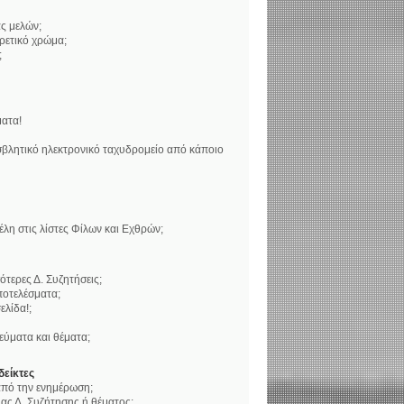
ς μελών;
ορετικό χρώμα;
;
ατα!
βλητικό ηλεκτρονικό ταχυδρομείο από κάποιο
η στις λίστες Φίλων και Εχθρών;
τερες Δ. Συζητήσεις;
ποτελέσματα;
ελίδα!;
ύματα και θέματα;
δείκτες
 από την ενημέρωση;
ς Δ. Συζήτησης ή θέματος;