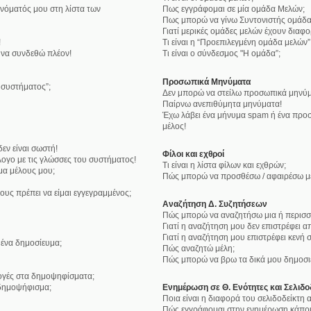
νόματός μου στη λίστα των
Πως εγγράφομαι σε μία ομάδα Μελών;
Πως μπορώ να γίνω Συντονιστής ομάδα
Γιατί μερικές ομάδες μελών έχουν διαφ
!
Τι είναι η “Προεπιλεγμένη ομάδα μελών”
 να συνδεθώ πλέον!
Τι είναι ο σύνδεσμος "Η ομάδα”;
Προσωπικά Μηνύματα
υ συστήματος”;
Δεν μπορώ να στείλω προσωπικά μηνύμ
Παίρνω ανεπιθύμητα μηνύματα!
Έχω λάβει ένα μήνυμα spam ή ένα προσ
μέλος!
εν είναι σωστή!
Φίλοι και εχθροί
ογο με τις γλώσσες του συστήματος!
Τι είναι η λίστα φίλων και εχθρών;
μα μέλους μου;
Πώς μπορώ να προσθέσω / αφαιρέσω μέλ
ους πρέπει να είμαι εγγεγραμμένος;
Αναζήτηση Δ. Συζητήσεων
Πώς μπορώ να αναζητήσω μια ή περισσό
Γιατί η αναζήτηση μου δεν επιστρέφει α
Γιατί η αναζήτηση μου επιστρέφει κενή σ
ένα δημοσίευμα;
Πώς αναζητώ μέλη;
Πώς μπορώ να βρω τα δικά μου δημοσιε
λογές στα δημοψηφίσματα;
δημοψήφισμα;
Ενημέρωση σε Θ. Ενότητες και Σελιδο
Ποια είναι η διαφορά του σελιδοδείκτη
Πώς εγγράφομαι στην ενημέρωση κάποια