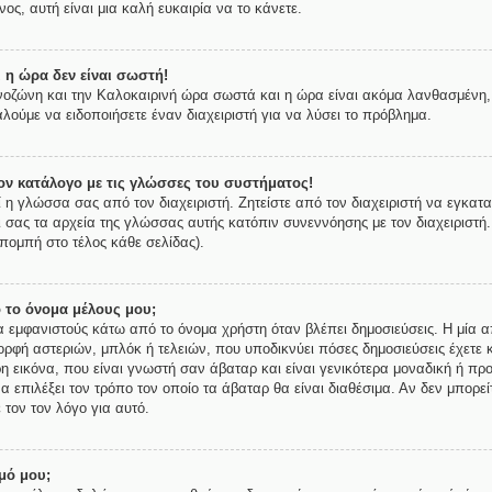
ος, αυτή είναι μια καλή ευκαιρία να το κάνετε.
 η ώρα δεν είναι σωστή!
ρονοζώνη και την Καλοκαιρινή ώρα σωστά και η ώρα είναι ακόμα λανθασμένη, 
λούμε να ειδοποιήσετε έναν διαχειριστή για να λύσει το πρόβλημα.
ν κατάλογο με τις γλώσσες του συστήματος!
ί η γλώσσα σας από τον διαχειριστή. Ζητείστε από τον διαχειριστή να εγκατ
ι σας τα αρχεία της γλώσσας αυτής κατόπιν συνεννόησης με τον διαχειριστή
πομπή στο τέλος κάθε σελίδας).
 το όνομα μέλους μου;
εμφανιστούς κάτω από το όνομα χρήστη όταν βλέπει δημοσιεύσεις. Η μία απ
μορφή αστεριών, μπλόκ ή τελειών, που υποδικνύει πόσες δημοσιεύσεις έχετε 
 εικόνα, που είναι γνωστή σαν άβαταρ και είναι γενικότερα μοναδική ή προ
να επιλέξει τον τρόπο τον οποίο τα άβαταρ θα είναι διαθέσιμα. Αν δεν μπορε
 τον τον λόγο για αυτό.
μό μου;