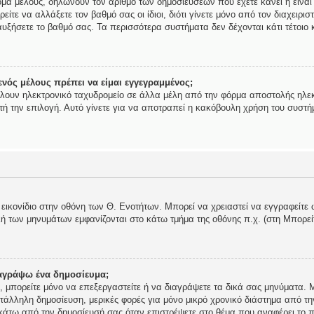
ομα μέλους, δηλώνουν τον αριθμό των δημοσιεύσεων που έχετε κάνει ή είναι
ορείτε να αλλάξετε τον βαθμό σας οι ίδιοι, διότι γίνετε μόνο από τον διαχει
υξήσετε το βαθμό σας. Τα περισσότερα συστήματα δεν δέχονται κάτι τέτοιο κ
νός μέλους πρέπει να είμαι εγγεγραμμένος;
ίλουν ηλεκτρονικό ταχυδρομείο σε άλλα μέλη από την φόρμα αποστολής ηλεκ
αυτή την επιλογή. Αυτό γίνετε για να αποτραπεί η κακόβουλη χρήση του συστ
 εικονίδιο στην οθόνη των Θ. Ενοτήτων. Μπορεί να χρειαστεί να εγγραφείτε 
ολή των μηνυμάτων εμφανίζονται στο κάτω τμήμα της οθόνης π.χ. (στη Μπορε
αγράψω ένα δημοσίευμα;
ής, μπορείτε μόνο να επεξεργαστείτε ή να διαγράψετε τα δικά σας μηνύματα.
τάλληλη δημοσίευση, μερικές φορές για μόνο μικρό χρονικό διάστημα από τη
 κάτω από την δημοσίευσή σας όταν επιστρέψετε στο θέμα που αναφέρει το π