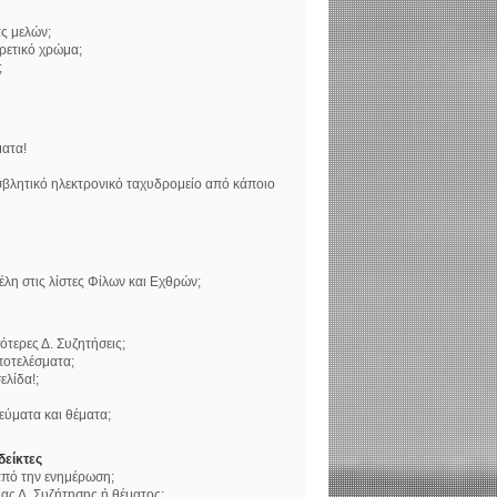
ς μελών;
ορετικό χρώμα;
;
ατα!
βλητικό ηλεκτρονικό ταχυδρομείο από κάποιο
η στις λίστες Φίλων και Εχθρών;
τερες Δ. Συζητήσεις;
ποτελέσματα;
ελίδα!;
ύματα και θέματα;
δείκτες
 από την ενημέρωση;
ς Δ. Συζήτησης ή θέματος;