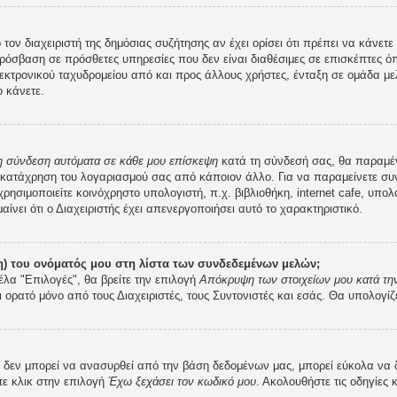
 τον διαχειριστή της δημόσιας συζήτησης αν έχει ορίσει ότι πρέπει να κάνε
ρόσβαση σε πρόσθετες υπηρεσίες που δεν είναι διαθέσιμες σε επισκέπτες ό
κτρονικού ταχυδρομείου από και προς άλλους χρήστες, ένταξη σε ομάδα μελ
 κάνετε.
 η σύνδεση αυτόματα σε κάθε μου επίσκεψη
κατά τη σύνδεσή σας, θα παραμέ
 κατάχρηση του λογαριασμού σας από κάποιον άλλο. Για να παραμείνετε συν
ρησιμοποιείτε κοινόχρηστο υπολογιστή, π.χ. βιβλιοθήκη, internet cafe, υπο
μαίνει ότι ο Διαχειριστής έχει απενεργοποιήσει αυτό το χαρακτηριστικό.
) του ονόματός μου στη λίστα των συνδεδεμένων μελών;
έλα "Επιλογές", θα βρείτε την επιλογή
Απόκρυψη των στοιχείων μου κατά την
ι ορατό μόνο από τους Διαχειριστές, τους Συντονιστές και εσάς. Θα υπολογίζ
εν μπορεί να ανασυρθεί από την βάση δεδομένων μας, μπορεί εύκολα να δοθε
τε κλικ στην επιλογή
Έχω ξεχάσει τον κωδικό μου
. Ακολουθήστε τις οδηγίες 