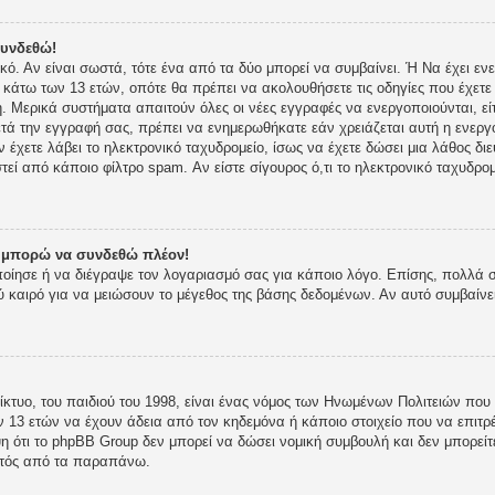
συνδεθώ!
ικό. Αν είναι σωστά, τότε ένα από τα δύο μπορεί να συμβαίνει. Ή Να έχει 
ι κάτω των 13 ετών, οπότε θα πρέπει να ακολουθήσετε τις οδηγίες που έχετε 
 Μερικά συστήματα απαιτούν όλες οι νέες εγγραφές να ενεργοποιούνται, είτ
τά την εγγραφή σας, πρέπει να ενημερωθήκατε εάν χρειάζεται αυτή η ενεργο
ν έχετε λάβει το ηλεκτρονικό ταχυδρομείο, ίσως να έχετε δώσει μια λάθος δι
στεί από κάποιο φίλτρο spam. Αν είστε σίγουρος ό,τι το ηλεκτρονικό ταχυδρ
ν μπορώ να συνδεθώ πλέον!
οποίησε ή να διέγραψε τον λογαριασμό σας για κάποιο λόγο. Επίσης, πολλά
 καιρό για να μειώσουν το μέγεθος της βάσης δεδομένων. Αν αυτό συμβαίνε
κτυο, του παιδιού του 1998, είναι ένας νόμος των Ηνωμένων Πολιτειών που 
 13 ετών να έχουν άδεια από τον κηδεμόνα ή κάποιο στοιχείο που να επι
 ότι το phpBB Group δεν μπορεί να δώσει νομική συμβουλή και δεν μπορείτε
κτός από τα παραπάνω.