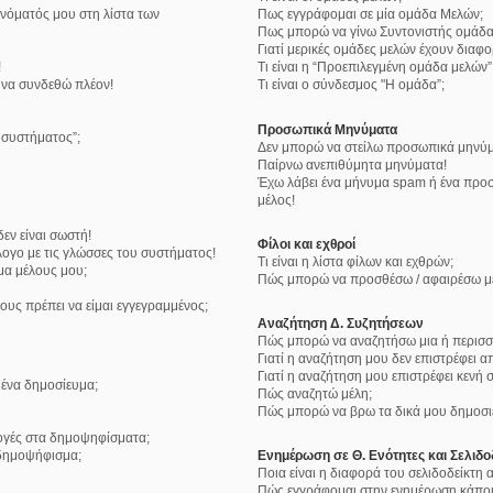
νόματός μου στη λίστα των
Πως εγγράφομαι σε μία ομάδα Μελών;
Πως μπορώ να γίνω Συντονιστής ομάδα
Γιατί μερικές ομάδες μελών έχουν διαφ
!
Τι είναι η “Προεπιλεγμένη ομάδα μελών”
 να συνδεθώ πλέον!
Τι είναι ο σύνδεσμος "Η ομάδα”;
Προσωπικά Μηνύματα
υ συστήματος”;
Δεν μπορώ να στείλω προσωπικά μηνύμ
Παίρνω ανεπιθύμητα μηνύματα!
Έχω λάβει ένα μήνυμα spam ή ένα προσ
μέλος!
εν είναι σωστή!
Φίλοι και εχθροί
ογο με τις γλώσσες του συστήματος!
Τι είναι η λίστα φίλων και εχθρών;
μα μέλους μου;
Πώς μπορώ να προσθέσω / αφαιρέσω μέλ
ους πρέπει να είμαι εγγεγραμμένος;
Αναζήτηση Δ. Συζητήσεων
Πώς μπορώ να αναζητήσω μια ή περισσό
Γιατί η αναζήτηση μου δεν επιστρέφει α
Γιατί η αναζήτηση μου επιστρέφει κενή σ
ένα δημοσίευμα;
Πώς αναζητώ μέλη;
Πώς μπορώ να βρω τα δικά μου δημοσιε
λογές στα δημοψηφίσματα;
δημοψήφισμα;
Ενημέρωση σε Θ. Ενότητες και Σελιδο
Ποια είναι η διαφορά του σελιδοδείκτη
Πώς εγγράφομαι στην ενημέρωση κάποια