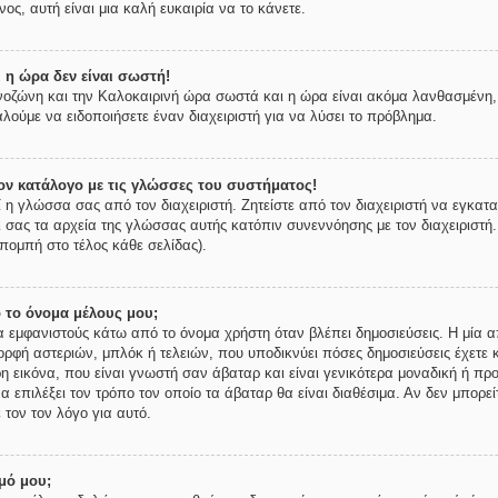
ος, αυτή είναι μια καλή ευκαιρία να το κάνετε.
 η ώρα δεν είναι σωστή!
ρονοζώνη και την Καλοκαιρινή ώρα σωστά και η ώρα είναι ακόμα λανθασμένη, 
λούμε να ειδοποιήσετε έναν διαχειριστή για να λύσει το πρόβλημα.
ν κατάλογο με τις γλώσσες του συστήματος!
ί η γλώσσα σας από τον διαχειριστή. Ζητείστε από τον διαχειριστή να εγκατ
ι σας τα αρχεία της γλώσσας αυτής κατόπιν συνεννόησης με τον διαχειριστή
πομπή στο τέλος κάθε σελίδας).
 το όνομα μέλους μου;
εμφανιστούς κάτω από το όνομα χρήστη όταν βλέπει δημοσιεύσεις. Η μία απ
μορφή αστεριών, μπλόκ ή τελειών, που υποδικνύει πόσες δημοσιεύσεις έχετε 
 εικόνα, που είναι γνωστή σαν άβαταρ και είναι γενικότερα μοναδική ή προ
να επιλέξει τον τρόπο τον οποίο τα άβαταρ θα είναι διαθέσιμα. Αν δεν μπορε
 τον τον λόγο για αυτό.
μό μου;