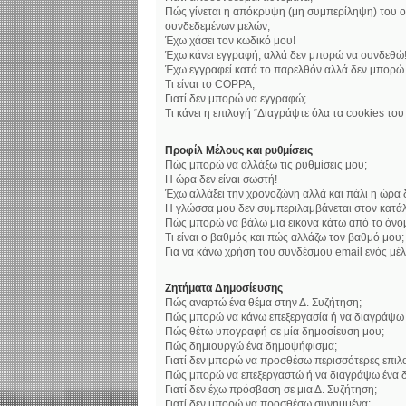
Πώς γίνεται η απόκρυψη (μη συμπερίληψη) του ο
συνδεδεμένων μελών;
Έχω χάσει τον κωδικό μου!
Έχω κάνει εγγραφή, αλλά δεν μπορώ να συνδεθώ
Έχω εγγραφεί κατά το παρελθόν αλλά δεν μπορώ
Τι είναι το COPPA;
Γιατί δεν μπορώ να εγγραφώ;
Τι κάνει η επιλογή “Διαγράψτε όλα τα cookies το
Προφίλ Μέλους και ρυθμίσεις
Πώς μπορώ να αλλάξω τις ρυθμίσεις μου;
Η ώρα δεν είναι σωστή!
Έχω αλλάξει την χρονοζώνη αλλά και πάλι η ώρα δ
Η γλώσσα μου δεν συμπεριλαμβάνεται στον κατάλ
Πώς μπορώ να βάλω μια εικόνα κάτω από το όνο
Τι είναι ο βαθμός και πώς αλλάζω τον βαθμό μου;
Για να κάνω χρήση του συνδέσμου email ενός μέλ
Ζητήματα Δημοσίευσης
Πώς αναρτώ ένα θέμα στην Δ. Συζήτηση;
Πώς μπορώ να κάνω επεξεργασία ή να διαγράψω 
Πώς θέτω υπογραφή σε μία δημοσίευση μου;
Πώς δημιουργώ ένα δημοψήφισμα;
Γιατί δεν μπορώ να προσθέσω περισσότερες επι
Πώς μπορώ να επεξεργαστώ ή να διαγράψω ένα 
Γιατί δεν έχω πρόσβαση σε μια Δ. Συζήτηση;
Γιατί δεν μπορώ να προσθέσω συνημμένα;