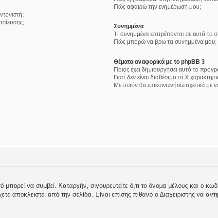
Πώς αφαιρώ την ενημέρωσή μου;
ντονιστή;
οσίευσης;
Συνημμένα
Τι συνημμένα επιτρέπονται σε αυτό το 
Πώς μπορώ να βρω τα συνημμένα μου;
Θέματα αναφορικά με το phpBB 3
Ποιος έχει δημιουργήσει αυτό το πρόγρ
Γιατί δεν είναι διαθέσιμο το Χ χαρακτηρι
Με ποιόν θα επικοινωνήσω σχετικά με 
 μπορεί να συμβεί. Καταρχήν, σιγουρευτείτε ό,τι το όνομα μέλους και ο κωδι
 έχετε αποκλειστεί από την σελίδα. Είναι επίσης πιθανό ο Διαχειριστής να αντ