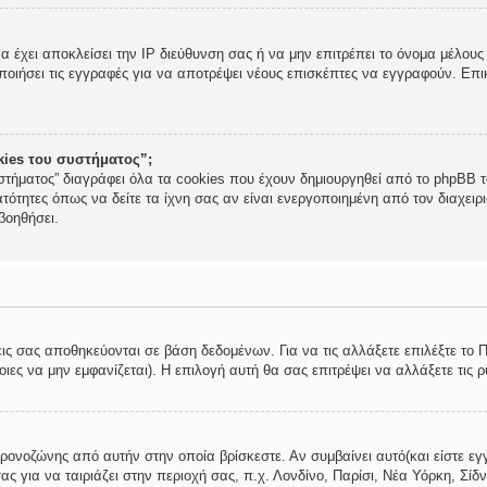
να έχει αποκλείσει την IP διεύθυνση σας ή να μην επιτρέπει το όνομα μέλο
ποιήσει τις εγγραφές για να αποτρέψει νέους επισκέπτες να εγγραφούν. Επικ
okies του συστήματος”;
στήματος” διαγράφει όλα τα cookies που έχουν δημιουργηθεί από το phpBB τα
τότητες όπως να δείτε τα ίχνη σας αν είναι ενεργοποιημένη από τον διαχει
βοηθήσει.
εις σας αποθηκεύονται σε βάση δεδομένων. Για να τις αλλάξετε επιλέξτε το
ες να μην εμφανίζεται). Η επιλογή αυτή θα σας επιτρέψει να αλλάξετε τις ρ
χρονοζώνης από αυτήν στην οποία βρίσκεστε. Αν συμβαίνει αυτό(και είστε εγ
ς για να ταιριάζει στην περιοχή σας, π.χ. Λονδίνο, Παρίσι, Νέα Υόρκη, Σίδν